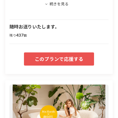
※送料込
随時お送りいたします。
437
残り
個
①「心の復興」支援
すべての人々に突然襲いかかる災害ですが、男性よりも
女性のほうが被害に遭いやすいことが多くの調査からわ
かっています。災害時から復興、防災において、女性が
被害を受けるリスクをなくしていく必要があり、防災に
もジェンダー視点を取り入れることが重要です。
また、
避難生活の長期化に伴い、コミュニティ形成や生きがい
つくり、心身の健康の維持など「心の復興」の支援がま
すます重要な課題となっています。
本プロジェクトでは
資金面と共に、専門家やパートナーと共にコミュニティ
形成、物資の支援などを推進し、心身共に前向きに生き
られる環境を構築していきます。