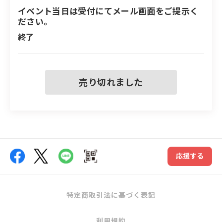
木麻衣さんと共に創り上げたハッピーの輪を表現できる
ご寄付いただいた方に特別席を100席限定でご用意
イベント当日は受付にてメール画面をご提示く
応援ソングです。
ださい。
させていただきました。
終了
今回の「HAPPY WOMAN®︎能登半島地震女性支援プロ
ジェクト」に倉木麻衣さんも賛同いただき、スペシャル
パートナーとして応援いただくこととなりました。
特定商取引法に基づく表記
倉木麻衣さんよりメッセージ
利用規約