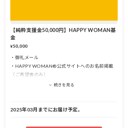
生きられる幸せな社会実現」に向けて取り組んでまいり
ます。
【純粋支援金50,000円】HAPPY WOMAN基
組織及びパートナー紹介
金
50,000
¥
「だれもが自分らしく生きられる幸せな社会
・御礼メール
実現を」
・HAPPY WOMAN®︎公式サイトへのお名前掲載
（ご希望者のみ）
HAPPY WOMAN®︎とは、持続可能な未来づくりの基盤
でもある「女性のエンパワーメントとジェンダー平等」
※名前の掲載を希望する方は備考欄に名前を入力
を推進し、活力ある社会実現を目指すプロジェクト。国
してください。文字のみ。
連が制定している３月８日の国際女性デーの普及はじ
※名前掲載について、公序良俗に違反するもの、
め、すべての人が豊かに幸せな人生を送るための学びや
他者に不快を与えると判断される内容については
2025年03月までにお届け予定。
行動に繋げる場を創出しています。
掲載できません。
３月８日は国際女性デー｜女性の生き方を考