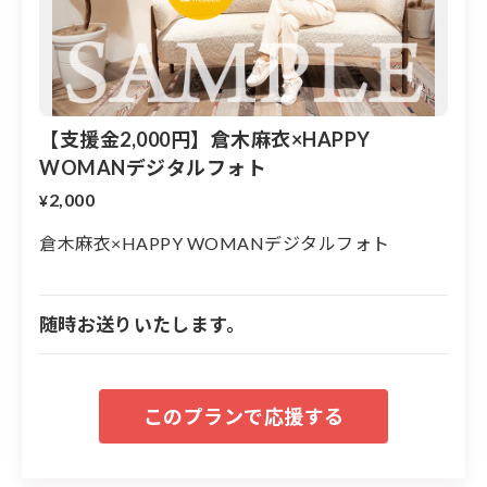
②【復興のその先を見据えて】石川県のジェ
ンダーギャップ改善
【支援金2,000円】倉木麻衣×HAPPY
＜石川県の課題＞
共働き「家事・育児時間」全国調査
WOMANデジタルフォト
石川県が男女差最大
2,000
¥
全国各地域の男女平等度合いを分析した「都道府県版ジ
ェンダー・ギャップ指数」（2023年：地域からジェンダ
倉木麻衣×HAPPY WOMANデジタルフォト
ー平等研究会）で、石川県は「共働き家庭の家事・育児
などに使用する時間」で男女の差が著しく、全国で最下
位という結果になりました。
随時お送りいたします。
一方で「フルタイムの仕事に従事する割合」は男女の差
が少なく1位。家事・育児はもっぱら女性がする反面、
男性と同じようにフルタイムで働く女性が多いという、
働く女性に大きな負担がかかっているという状況が浮き
彫りとなっています。