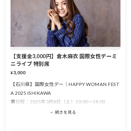
倉木麻衣さんと共に創り上げた応援歌
HAPPY WOMAN®︎テーマソング「WE ARE
HAPPY WOMEN」
【支援金3,000円】倉木麻衣 国際女性デーミ
ニライブ 特別席
3,000
¥
【石川県】国際女性デー｜HAPPY WOMAN FEST
A 2025 ISHIKAWA
■日程：2025年3月8日（土）10:00～18:00
■会場：金沢港クルーズターミナル（石川県金沢
HAPPY WOMAN®︎は倉木麻衣さんと共に国際女性デー
市無量寺町リ65）
の普及活動に長年取り組んでまいりました。HAPPY WO
MAN®︎テーマソング『WE ARE HAPPY WOMEN』は倉
●17:30〜「倉木麻衣 国際女性デーミニライブ」