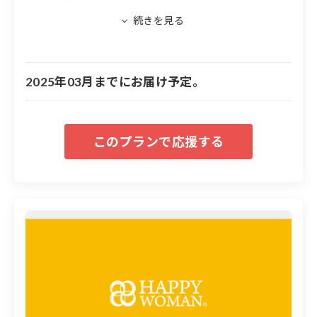
※名前の掲載を希望する方は備考欄に名前を入力
してください。文字のみ。
※名前掲載について、公序良俗に違反するもの、
他者に不快を与えると判断される内容については
2025年03月までにお届け予定。
掲載できません。
HAPPY WOMAN®︎代表の小川が石川県西垣
副知事を訪問させていただきました。
『HAPPY WOMAN®︎能登半島女性支援プロジェクト』
の報告と来年の『国際女性デー｜HAPPY WOMAN
FESTA 2025 ISHIKAWA』開催を宣言させていただきまし
た。
HAPPY WOMAN®︎では、被災地の皆様の生活の中で、
少しでもお役に立てれば幸甚に存じます。パートナーの
皆様とともに、一日も早い被災地の復旧・復興、さらに
復興のその先をしっかりと見据え「だれもが自分らしく