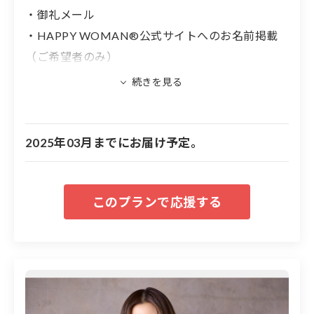
・御礼メール
HAPPY WOMANのビジョン
・HAPPY WOMAN®︎公式サイトへのお名前掲載
１）すべての人が自分らしく幸せに生きられる社会の実
（ご希望者のみ）
現
※名前の掲載を希望する方は備考欄に名前を入力
２）女性のエンパワーメントとジェンダー平等
してください。文字のみ。
３）女性の力による社会活性化
※名前掲載について、公序良俗に違反するもの、
グローバル化とともに世界的に注目されている「ダイバ
他者に不快を与えると判断される内容については
2025年03月までにお届け予定。
ーシティ（多様性）」において、女性の活躍は大きなカ
掲載できません。
ギを握っています。HAPPY WOMAN®︎では、ジェンダ
ー平等ですべての人たちが幸せに生きられる社会実現に
向けて「社会課題・企業課題・生活者課題解決」に取り
組む様々なイベントを展開しています。この活動を通じ
て国内のジェンダー・ギャップを縮小し、誰もが真に活
躍するダイバーシティ社会の実現と、社会活性化を目指
します。