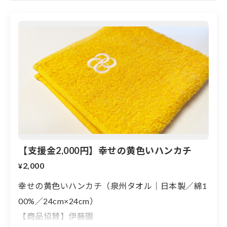
川開催
を目的に、能登半島地震女性支援プロジェクトを立ち上
げました。 本プロジェクトを推進するための「HAPPY
WOMAN®︎基金」を支援していただける個人や法人から
のご寄付をお待ちしています。
HAPPY WOMAN®︎
能登半島地震女性支援プロジェ
【支援金2,000円】幸せの黄色いハンカチ
クト
2,000
¥
幸せの黄色いハンカチ（泉州タオル｜日本製／綿1
00%／24cm×24cm）
【商品協賛】伊藤園