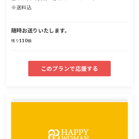
※送料込
倉木麻衣 国際女性デーミニライブも
随時お送りいたします。
展開！
110
残り
個
HAPPY WOMAN®︎が展開している、３月８日の国際女
性デーイベント『HAPPY WOMAN FESTA』を石川県に
2025年に開催が決定しました。「女性のエンパワーメン
トとジェンダー平等」について学び、「だれもが自分ら
しく生きられる幸せな社会実現」、石川県の経済発展に
寄与します。
■名称：国際女性デー｜HAPPY WOMAN FESTA 2025 IS
HIKAWA
■日程：2025年3月8日（土）10:00～18:00（ステージイ
ベントは14:00～）
■会場：金沢港クルーズターミナル（石川県金沢市無量