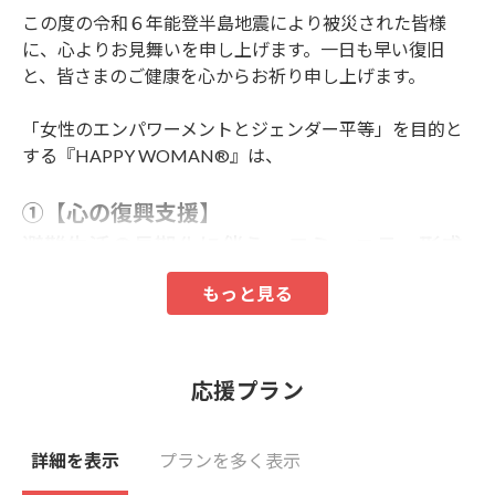
この度の令和６年能登半島地震により被災された皆様
に、心よりお見舞いを申し上げます。一日も早い復旧
と、皆さまのご健康を心からお祈り申し上げます。
「女性のエンパワーメントとジェンダー平等」を目的と
する『HAPPY WOMAN®︎』は、
①【心の復興支援】
避難生活の長期化に伴う、コミュニティ形成
や生きがいつくり、心身の健康の維持など
「心の復興」の支援
②【復興のその先を見据えて】石川県のジェ
応援プラン
ンダーギャップ改善
「だれもが自分らしく生きられる幸せな社会
詳細を表示
プランを多く表示
実現」を目的とした国際女性デーイベント石