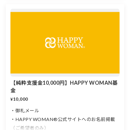
ト」にて
【支援金3,000円】のイベント座席券に寄付をいただいた
方に特別席をご用意しています。（こちらのページから
お申し込みください）
▼その他の事前予約はこちら
・一般席：定員150名（先着順）：
性別・年齢問わずど
なたでもご参加頂けます。
・能登優先席：定員50名（先着順）：
令和６年能登半島
地震で被災された方に元気をお届けできるよう、能登地
域（七尾市、輪島市、珠洲市、志賀町、穴水町、能登
町）に在住の方の優先席を設けております。
【純粋支援金10,000円】HAPPY WOMAN基
https://hwf2025-ishikawa.peatix.com/
金
10,000
¥
・御礼メール
・HAPPY WOMAN®︎公式サイトへのお名前掲載
（ご希望者のみ）