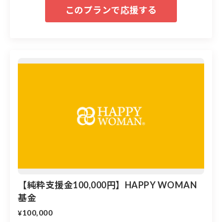
える日
国連が制定している３月８日の国際女性デーに「女性の
生き方を考える日」をテーマに、『国際女性デー｜HAP
PY WOMAN FESTA』を全国で展開。男女共にジェンダ
ー平等について考え、アクションする日として、「国際
女性デー」を日本における社会的ムーブメント化を醸
成・牽引。2030年までに47都道府県での開催を目標に全
国に拡大しています。
【純粋支援金100,000円】HAPPY WOMAN
基金
100,000
¥