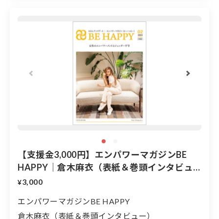
国際女性デー｜HAPPY
WOMAN FESTA 2025
ISHIKAWA
3月8日に金沢港クルーズターミ
ナルで開催決定！
【支援金3,000円】エンパワーマガジンBE
HAPPY｜倉木麻衣（表紙＆巻頭インタビュ
ー）
3,000
¥
エンパワーマガジンBE HAPPY
倉木麻衣（表紙＆巻頭インタビュー）