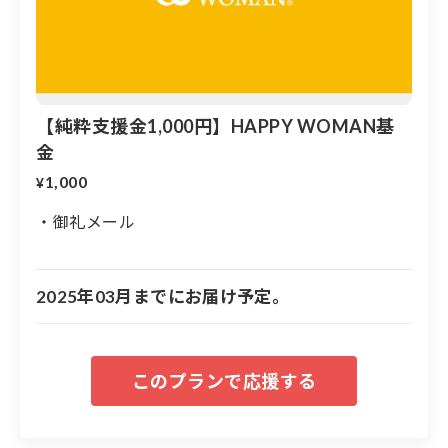
寺町リ65）
■入場：無料（性別・年齢問わずどなたでもご参加頂け
ます）
※ステージイベントの座席は事前予約制になります（当
日は予約不要の立見席もご用意しています）
【純粋支援金1,000円】HAPPY WOMAN基
■ドレスコード：幸せの黄色｜HAPPY YELLOW（推奨）
金
■公式サイト：
https://happywoman.online/event/hwf/hwf
1,000
¥
2025/ishikawa/
■主催：HAPPY WOMAN実行委員会 石川支部
・御礼メール
■協賛：チョコラBB／株式会社JR西日本メンテック 他
■後援：石川県／金沢市／小松市／北國新聞社／石川テ
レビ放送 他
2025年03月までにお届け予定。
＜倉木麻衣 国際女性デーミニライブについて
＞
■開催時間：17:30〜18:00
■特別席：定員100名（先着順）
満席
「HAPPY WOMAN®︎ 能登半島地震 女性支援プロジェク